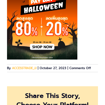
on
By
ACCESSTRADE_JJ
|
October 27, 2023
|
Comments Off
1200×120
PWB-
Pay-
Day-
Share This Story,
Oct-
23_Affilia
Choose Your Platform!
(2)