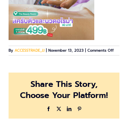
on
By
ACCESSTRADE_JJ
|
November 13, 2023
|
Comments Off
The-
Beauty-
Room
Share This Story,
Choose Your Platform!
Facebook
X
LinkedIn
Pinterest