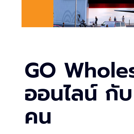
GO Wholesa
ออนไลน์ กั
คน