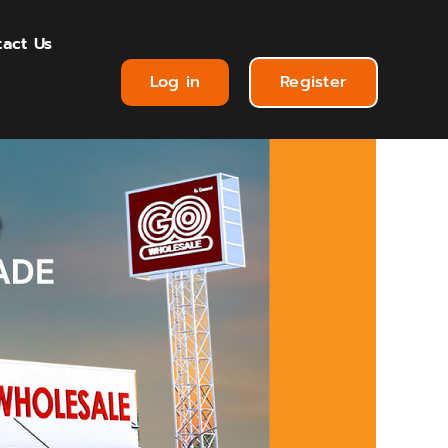
act Us
Log in
Register