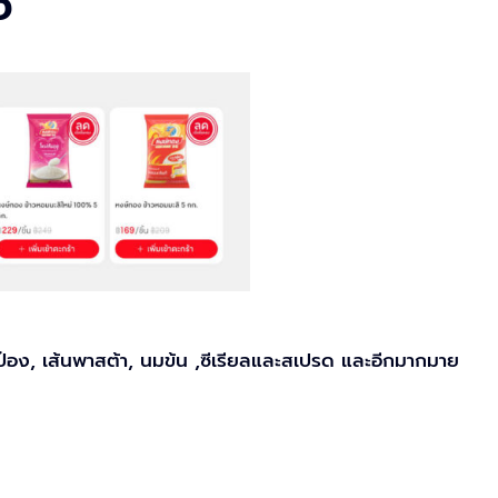
ง
ระป๋อง, เส้นพาสต้า, นมข้น ,ซีเรียลและสเปรด และอีกมากมาย