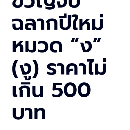
ขวัญจับ
ฉลากปีใหม่
หมวด “ง”
(งู) ราคาไม่
เกิน 500
บาท