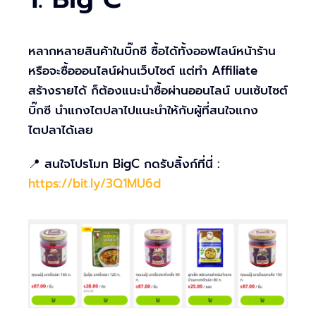
หลากหลายสินค้าในบิ๊กซี ซื้อได้ทั้งออฟไลน์หน้าร้าน
หรือจะซื้อออนไลน์ผ่านเว็บไซต์ แต่ทำ Affiliate
สร้างรายได้ ก็ต้องแนะนำซื้อผ่านออนไลน์ บนเซ้บไซต์
บิ๊กซี นำแกงไตปลาไปแนะนำให้กับผู้ที่สนใจแกง
ไตปลาได้เลย
📍 สนใจโปรโมท BigC กดรับลิ้งก์ที่นี่ :
https://bit.ly/3Q1MU6d