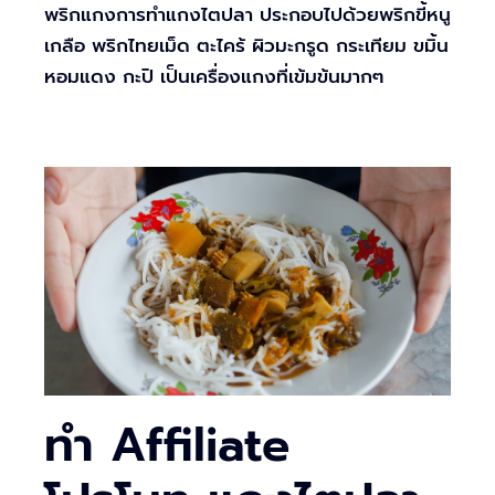
พริกแกงการทำแกงไตปลา ประกอบไปด้วยพริกขี้หนู
เกลือ พริกไทยเม็ด ตะไคร้ ผิวมะกรูด กระเทียม ขมิ้น
หอมแดง กะปิ เป็นเครื่องแกงที่เข้มข้นมากๆ
ทำ Affiliate