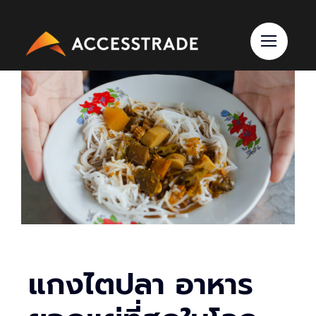
Skip
to
content
แกงไตปลา อาหาร