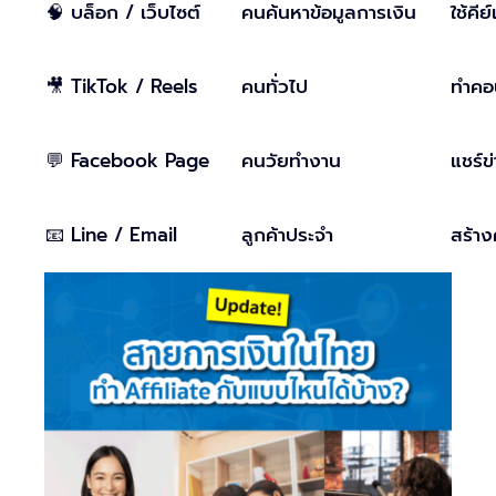
🧠 บล็อก / เว็บไซต์
คนค้นหาข้อมูลการเงิน
ใช้คี
🎥 TikTok / Reels
คนทั่วไป
ทำคอน
💬 Facebook Page
คนวัยทำงาน
แชร์ข
📧 Line / Email
ลูกค้าประจำ
สร้าง