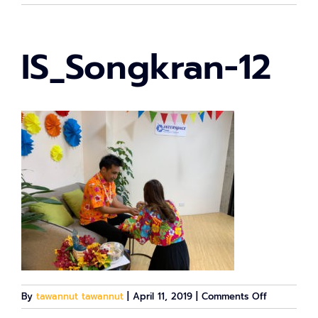
IS_Songkran-12
on
By
tawannut tawannut
|
April 11, 2019
|
Comments Off
IS_Songkra