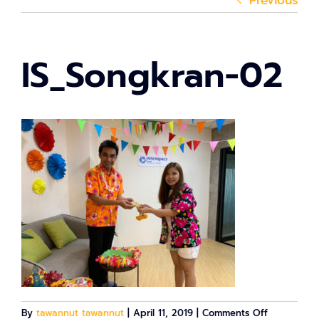
Previous
IS_Songkran-02
on
By
tawannut tawannut
|
April 11, 2019
|
Comments Off