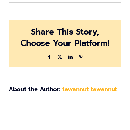
IS_Songkra
02
Share This Story,
Choose Your Platform!
Facebook
X
LinkedIn
Pinterest
About the Author:
tawannut tawannut