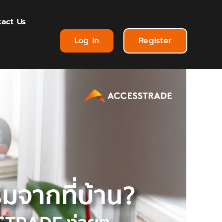
act Us
Log in
Register