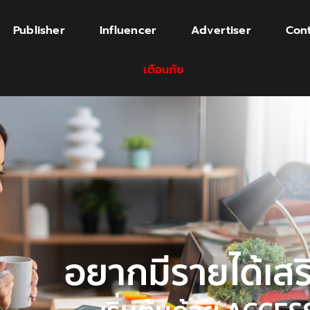
Publisher
Influencer
Advertiser
Cont
เตือนภัย