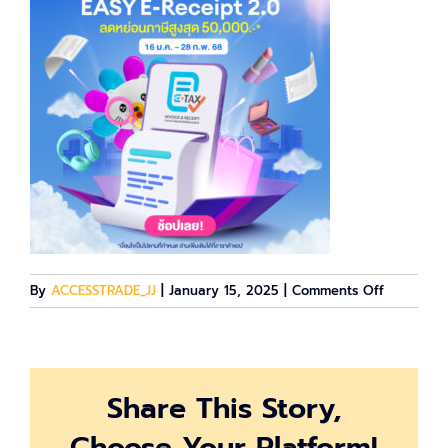
on
By
ACCESSTRADE_JJ
|
January 15, 2025
|
Comments Off
1024x1024
E-
Receipt-
2025]-
Share This Story,
KV_Shop
Choose Your Platform!