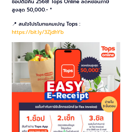
ช็อปดีมีคืน 2568! Tops Online ลดหย่อนภาษี
สูงสุด 50,000.- *
📍 สนใจโปรโมทแคมเปญ Tops :
https://bit.ly/3ZjdhYb