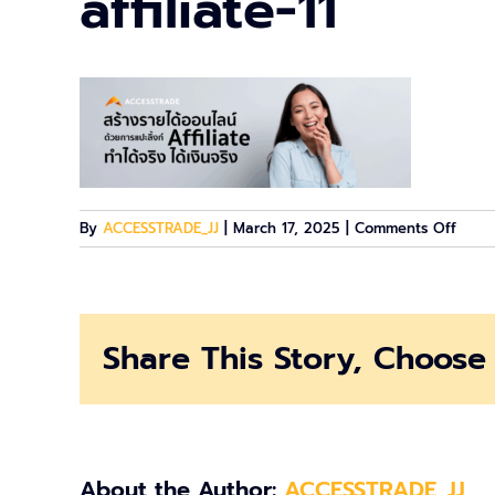
affiliate-11
on
By
ACCESSTRADE_JJ
|
March 17, 2025
|
Comments Off
affili
11
Share This Story, Choose 
About the Author:
ACCESSTRADE_JJ