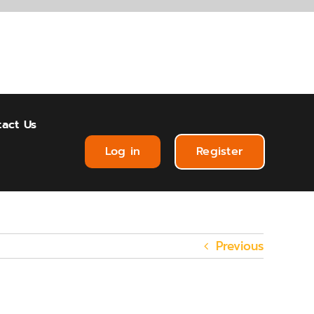
act Us
Log in
Register
Previous