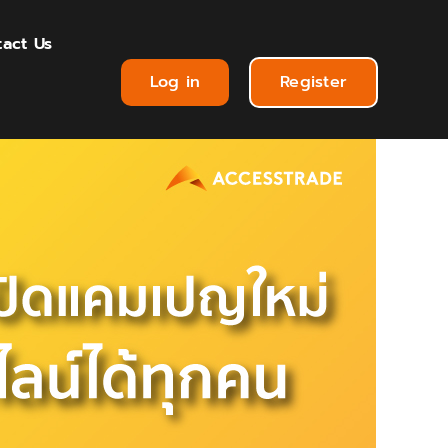
act Us
Log in
Register