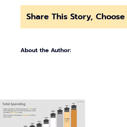
Spending
2021
Share This Story, Choose 
จาก
DAAT
About the Author: