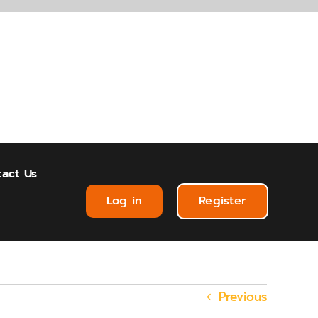
act Us
Log in
Register
Previous