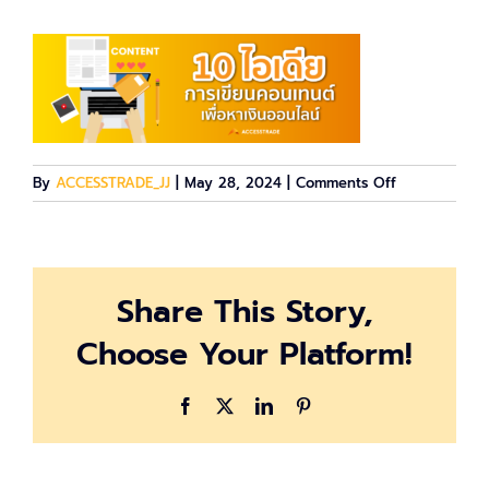
on
By
ACCESSTRADE_JJ
|
May 28, 2024
|
Comments Off
10idea
Share This Story,
Choose Your Platform!
Facebook
X
LinkedIn
Pinterest