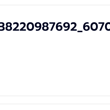
338220987692_607
6619182_941338220987692_6070739765295473041_n