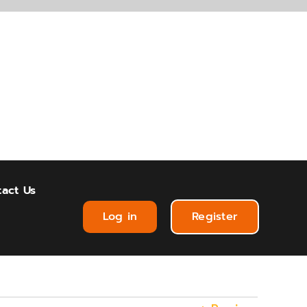
act Us
Log in
Register