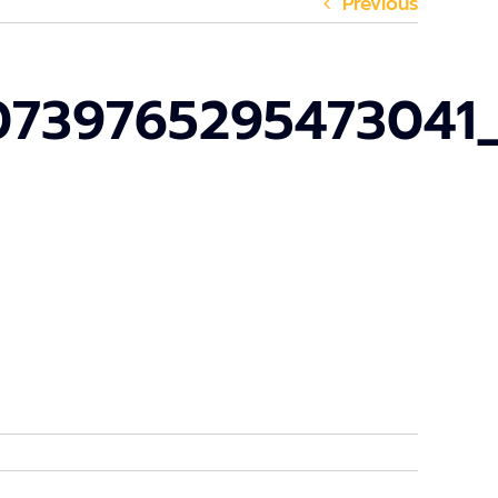
Previous
0739765295473041