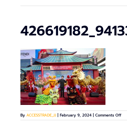
426619182_941
on
By
ACCESSTRADE_JJ
|
February 9, 2024
|
Comments Off
42