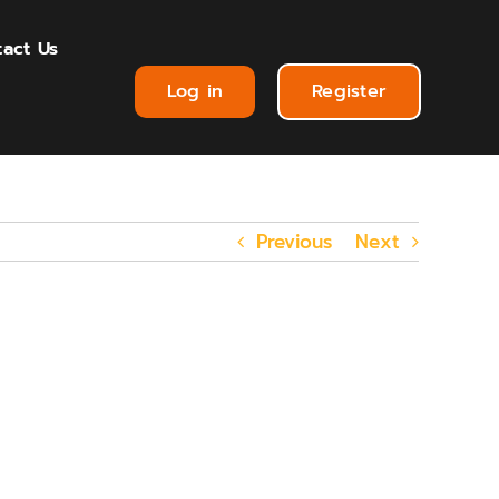
act Us
Log in
Register
Previous
Next