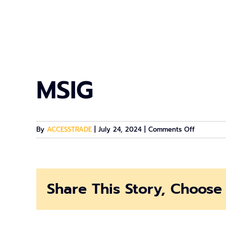
MSIG
on
By
ACCESSTRADE
|
July 24, 2024
|
Comments Off
MSIG
Share This Story, Choose 