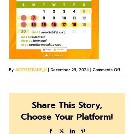
on
By
ACCESSTRADE_JJ
|
December 23, 2024
|
Comments Off
AT
Calend
14
Share This Story,
Choose Your Platform!
Facebook
X
LinkedIn
Pinterest