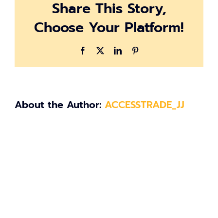
Share This Story,
titanium
r.m80
Choose Your Platform!
Facebook
X
LinkedIn
Pinterest
About the Author:
ACCESSTRADE_JJ