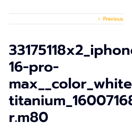
Previous
33175118x2_iphon
16-pro-
max__color_white
titanium_1600716
r.m80