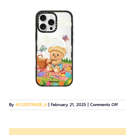
on
By
ACCESSTRADE_JJ
|
February 21, 2025
|
Comments Off
33175118
16-
pro-
max__col