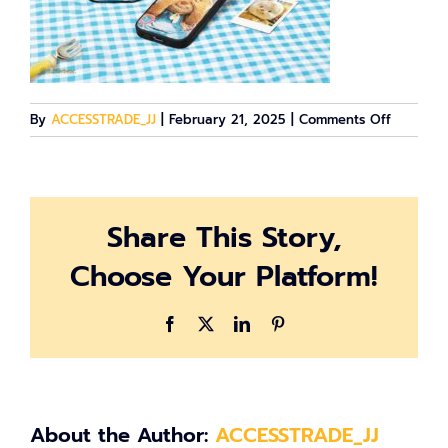
on
By
ACCESSTRADE_JJ
|
February 21, 2025
|
Comments Off
4811656
Share This Story,
Choose Your Platform!
Facebook
X
LinkedIn
Pinterest
About the Author:
ACCESSTRADE_JJ