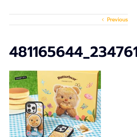
Previous
481165644_23476