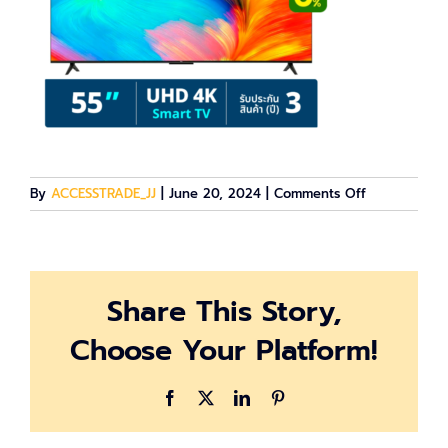
on
By
ACCESSTRADE_JJ
|
June 20, 2024
|
Comments Off
Screenshot
2024-
06-
20
Share This Story,
102900
Choose Your Platform!
Facebook
X
LinkedIn
Pinterest