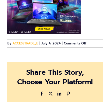
on
By
ACCESSTRADE_JJ
|
July 4, 2024
|
Comments Off
Line_MSI
Brand
Fair_1-
15
Share This Story,
July
24
Choose Your Platform!
Facebook
X
LinkedIn
Pinterest