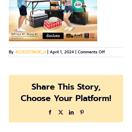
on
By
ACCESSTRADE_JJ
|
April 1, 2024
|
Comments Off
Affiliates_104
(7)
Share This Story,
Choose Your Platform!
Facebook
X
LinkedIn
Pinterest