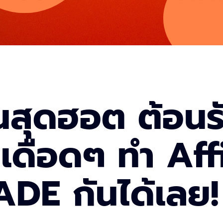
นสุดฮอต ต้อนร
ดือดๆ ทำ Affi
DE กันได้เลย!