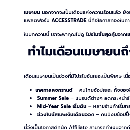
เมษายน
นอกจากจะเป็นเดือนแห่งความร้อนแล้ว ยังเป
แพลตฟอร์ม
ACCESSTRADE
นี่คือโอกาสทองในกา
ในบทความนี้ เราจะพาคุณไปดู
โปรโมชั่นสุดคุ้มจาก
ทำไมเดือนเมษายนถึ
เดือนเมษายนเป็นช่วงที่มีโปรโมชั่นเยอะเป็นพิเศษ เนื่
เทศกาลสงกรานต์
– คนไทยช้อปเยอะ ทั้งของใช้
Summer Sale
– แบรนด์ต่างๆ ลดกระหน่ำรั
Mid-Year Sale เริ่มต้น
– หลายร้านค้าเริ่ม
ช่วงโบนัสและเงินเดือนออก
– คนมีงบช้อปปิ้ง
นี่จึงเป็นโอกาสดีที่นัก Affiliate สามารถทำเงินจากค