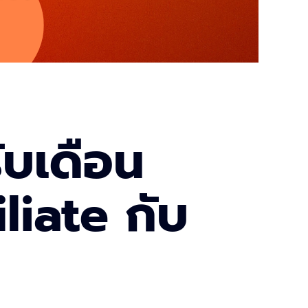
ับเดือน
liate กับ