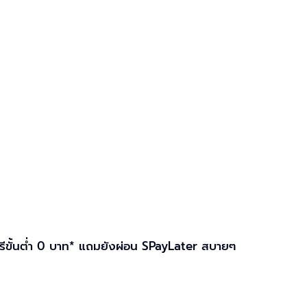
รีขั้นต่ำ 0 บาท* แถมยังผ่อน SPayLater สบายๆ