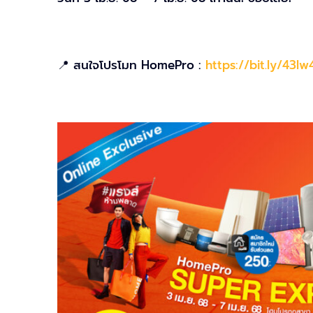
📍 สนใจโปรโมท HomePro :
https://bit.ly/43lw