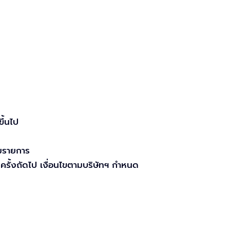
ึ้นไป
มรายการ​
รั้งถัดไป เงื่อนไขตามบริษัทฯ กำหนด​