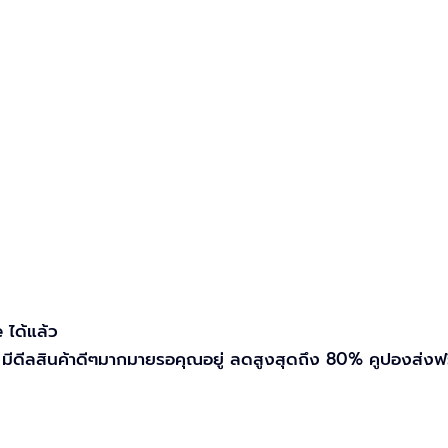
 ได้แล้ว
 มีดีลสินค้าดีๆมากมายรอคุณอยู่ ลดสูงสุดถึง 80% คูปองส่งฟ