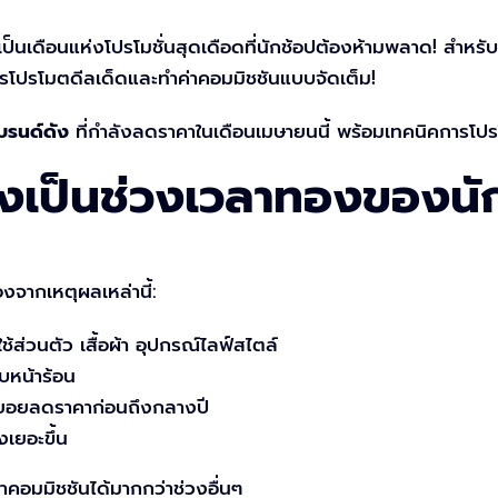
็นเดือนแห่งโปรโมชั่นสุดเดือดที่นักช้อปต้องห้ามพลาด! สำหรั
รโปรโมตดีลเด็ดและทำค่าคอมมิชชันแบบจัดเต็ม!
แบรนด์ดัง
ที่กำลังลดราคาในเดือนเมษายนนี้ พร้อมเทคนิคการโ
งเป็นช่วงเวลาทองของนัก
องจากเหตุผลเหล่านี้:
ส่วนตัว เสื้อผ้า อุปกรณ์ไลฟ์สไตล์
บหน้าร้อน
ทยอยลดราคาก่อนถึงกลางปี
เยอะขึ้น
่าคอมมิชชันได้มากกว่าช่วงอื่นๆ