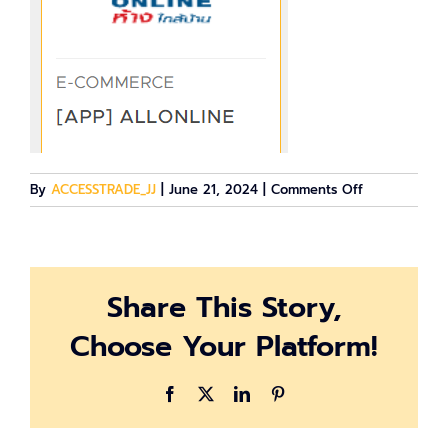
on
By
ACCESSTRADE_JJ
|
June 21, 2024
|
Comments Off
Screenshot
2024-
06-
21
Share This Story,
104059
Choose Your Platform!
Facebook
X
LinkedIn
Pinterest