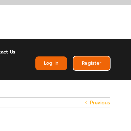
act Us
Log in
Register
Previous