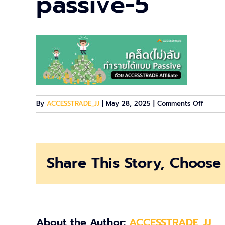
passive-5
on
By
ACCESSTRADE_JJ
|
May 28, 2025
|
Comments Off
passiv
5
Share This Story, Choose 
About the Author:
ACCESSTRADE_JJ