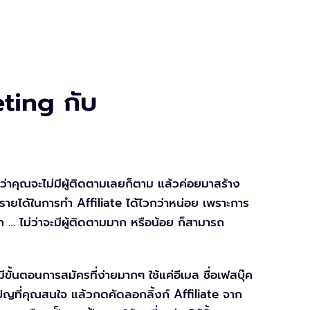
ting กับ
่าคุณจะไม่มีผู้ติดตามเลยก็ตาม แล้วค่อยมาสร้าง
งรายได้ในการทำ Affiliate ได้ไวกว่าหน่อย เพราะการ
ก … ไม่ว่าจะมีผู้ติดตามมาก หรือน้อย ก็สามารถ
ขั้นตอนการสมัครที่ง่ายมากๆ ใช้แค่อีเมล ชื่อเฟสบุ๊ค
เปญที่คุณสนใจ แล้วกดคัดลอกลิ้งก์ Affiliate จาก