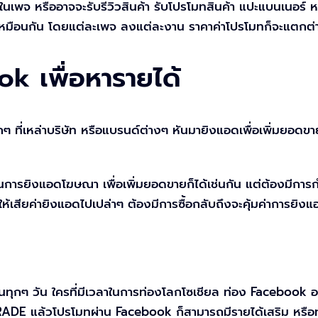
ในเพจ หรืออาจจะรับรีวิวสินค้า รับโปรโมทสินค้า แปะแบนเนอร์
็ได้เหมือนกัน โดยแต่ละเพจ ลงแต่ละงาน ราคาค่าโปรโมทก็จะแ
k เพื่อหารายได้
ี่เหล่าบริษัท หรือแบรนด์ต่างๆ หันมายิงแอดเพื่อเพิ่มยอดขาย
่านการยิงแอดโฆษณา เพื่อเพิ่มยอดขายก็ได้เช่นกัน แต่ต้องม
ให้เสียค่ายิงแอดไปเปล่าๆ ต้องมีการซื้อกลับถึงจะคุ้มค่าการยิงแ
ในทุกๆ วัน ใครที่มีเวลาในการท่องโลกโซเชียล ท่อง Facebook อย
ADE แล้วโปรโมทผ่าน Facebook ก็สามารถมีรายได้เสริม หรือทำใ