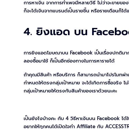
การหาเงิน จากการทำเพจมีหลายวิธี ไม่ว่าจะขายของ
ก็จะได้เงินจากแบรนด์เป็นรายชิ้น หรือรายเดือนก
4. ยิงแอด บน Faceboo
การยิงแอดโฆษณาบน Facebook เป็นเรื่องปกติมากๆ ท
ลองซื้อมาใช้ ก็เป็นอีกช่องทางในการหารายได้
ถ้าคุณมีสินค้า หรือบริการ ก็สามารถนำมาโปรโมทผ
กำหนดให้ตรงกลุ่มเป้าหมาย จะได้เกิดการซื้อจริง ไม่
กลุ่มเป้าหมายให้ตรงกับสินค้าของเราด้วยนะคะ
เป็นยังไงบ้างคะ กับ 4 วิธีหาเงินบน Facebook ได้
อยากให้ทุกคนได้เปิดใจทำ Affiliate กับ ACCESSTR