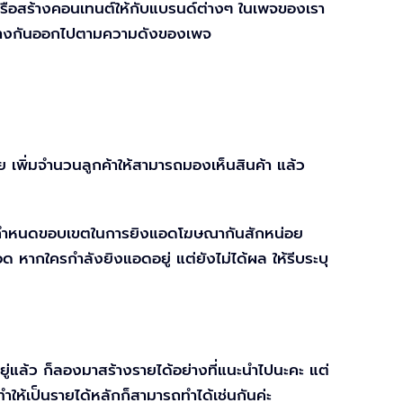
 หรือสร้างคอนเทนต์ให้กับแบรนด์ต่างๆ ในเพจของเรา
ตกต่างกันออกไปตามความดังของเพจ
 เพิ่มจำนวนลูกค้าให้สามารถมองเห็นสินค้า แล้ว
ีการกำหนดขอบเขตในการยิงแอดโฆษณากันสักหน่อย
อด หากใครกำลังยิงแอดอยู่ แต่ยังไม่ได้ผล ให้รีบระบุ
ู่แล้ว ก็ลองมาสร้างรายได้อย่างที่แนะนำไปนะคะ แต่
ห้เป็นรายได้หลักก็สามารถทำได้เช่นกันค่ะ