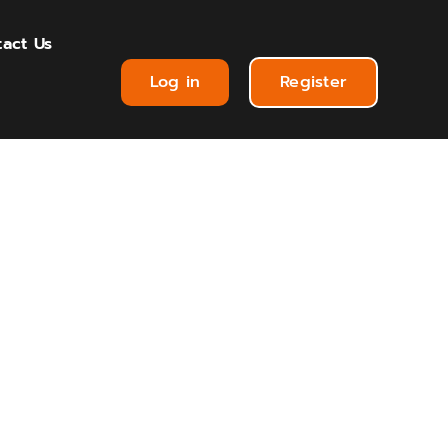
act Us
Log in
Register