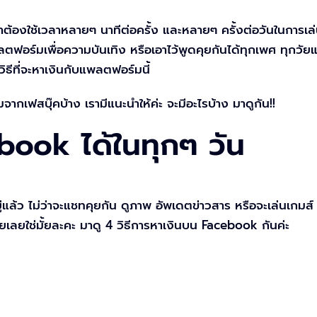
ต้องใช้เวลาหลายๆ นาทีต่อครั้ง และหลายๆ ครั้งต่อวันในการเล่
อร์มเพื่อความบันเทิง หรือเอาไว้พูดคุยกันได้ทุกเพศ ทุกวัยแล
ิธีที่จะหาเงินกับแพลตฟอร์มนี้
มจากเฟสบุ๊คบ้าง เรามีแนะนำให้ค่ะ จะมีอะไรบ้าง มาดูกัน!!
book ได้ในทุกๆ วัน
่แล้ว ไม่ว่าจะแชทคุยกัน ดูภาพ อัพเดตข่าวสาร หรือจะเล่นเกมส์ 
น้อยเลยใช่มั้ยละคะ มาดู 4 วิธีการหาเงินบน Facebook กันค่ะ