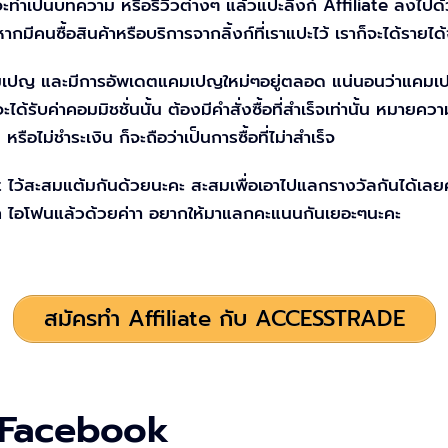
็นบทความ หรือรีวิวต่างๆ แล้วแปะลิ้งก์ Affiliate ลงไปด้วย 
มีคนซื้อสินค้าหรือบริการจากลิ้งก์ที่เราแปะไว้ เราก็จะได้รายได้
และมีการอัพเดตแคมเปญใหม่ๆอยู่ตลอด แน่นอนว่าแคมเปญที่ค
ได้รับค่าคอมมิชชั่นนั้น ต้องมีคำสั่งซื้อที่สำเร็จเท่านั้น หมายควา
ือไม่ชำระเงิน ก็จะถือว่าเป็นการซื้อที่ไม่าสำเร็จ
ว้สะสมแต้มกันด้วยนะคะ สะสมเพื่อเอาไปแลกรางวัลกันได้เลยค่
แลก ไอโฟนแล้วด้วยค่าา อยากให้มาแลกคะแนนกันเยอะๆนะคะ
สมัครทำ Affiliate กับ ACCESSTRADE
 Facebook