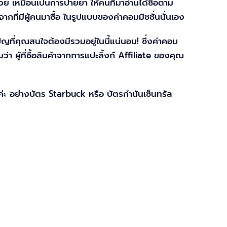
เหมือนเป็นการป้ายยา ให้คนที่มาอ่านได้ซื้อตาม
จากที่มีผู้คนมาซื้อ ในรูปแบบของค่าคอมมิชชั่นนั่นเอง
ุณสนใจต้องมีรวมอยู่ในนี้แน่นอน! ซึ่งค่าคอม
มว่า ผู้ที่ซื้อสินค้าจากการแปะลิ้งก์ Affiliate ของคุณ
ะ อย่างบัตร Starbuck หรือ บัตรกำนันเซ็นทรัล