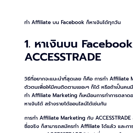
ทำ Affiliate บน Facebook ก็หาเงินได้ทุกวัน
1. หาเงินบน Facebook
ACCESSTRADE
วิธีที่อยากจะแนะนำที่สุดเลย ก็คือ การทำ Affilia
ตัวตนเพื่อให้มีคนติดตามเยอะๆ ก็ได้ หรือถ้าเป็นคน
ทำ Affiliate Marketing ก็เหมือนการทำการตลาดออนไล
หาเงินได้ สร้างรายได้ออนไลน์ได้เช่นกัน
การทำ Affiliate Marketing กับ ACCESSTRADE
ชื่อจริง ก็สามารถสมัครทำ Affiliate ได้แล้ว และก