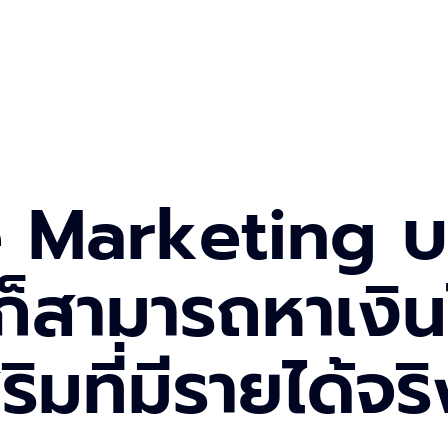
te Marketing 
สามารถหาเงินไ
ริมที่มีรายได้จร