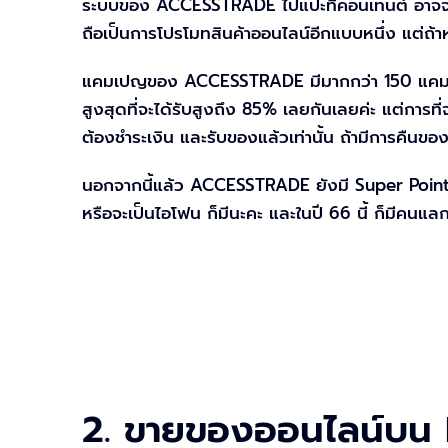
ระบบของ ACCESSTRADE ไปแปะที่คอนเทนต์ อาจจะทำเป
ถือเป็นการโปรโมทสินค้าออนไลน์อีกแบบหนึ่ง แต่ถ้าหาก
แคมเปญของ ACCESSTRADE มีมากกว่า 150 แคมเปญ 
สูงสุดที่จะได้รับสูงถึง 85% เลยกันเลยค่ะ แต่การที่จะ
ต้องชำระเงิน และรับของแล้วเท่านั้น ถ้ามีการคืนของ หร
นอกจากนี้แล้ว ACCESSTRADE ยังมี Super Point ไ
หรือจะเป็นไอโฟน ก็มีนะคะ และในปี 66 นี้ ก็มีคน
2. ขายของออนไลน์บน