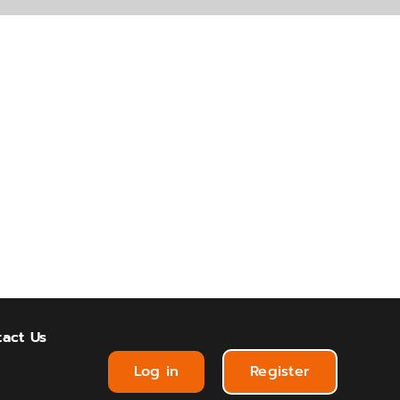
act Us
Log in
Register