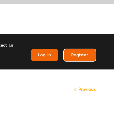
act Us
Log in
Register
Previous