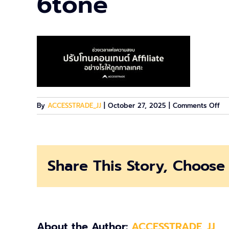
6tone
on
By
ACCESSTRADE_JJ
|
October 27, 2025
|
Comments Off
6t
Share This Story, Choose 
About the Author:
ACCESSTRADE_JJ