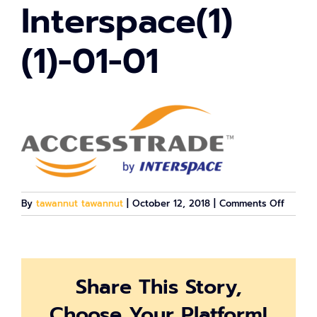
Interspace(1)
(1)-01-01
on
By
tawannut tawannut
|
October 12, 2018
|
Comments Off
AT
by
Intersp
(1)-01-
Share This Story,
01
Choose Your Platform!