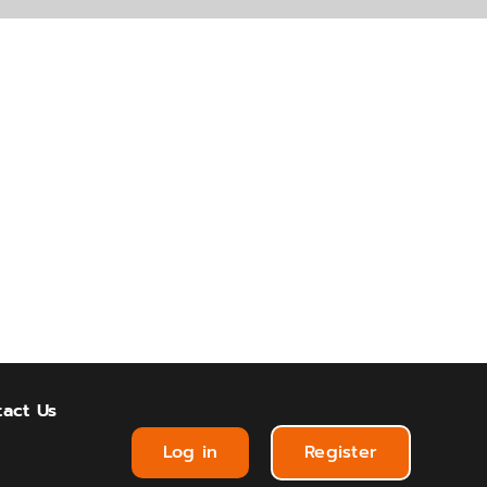
act Us
Log in
Register