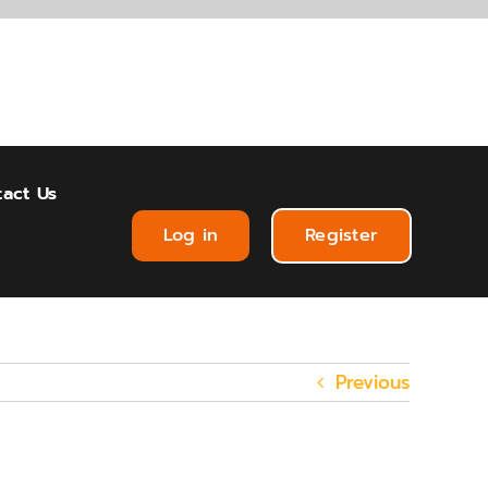
act Us
Log in
Register
Previous