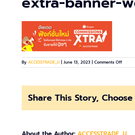
extra-banner-
on
By
ACCESSTRADE_JJ
|
June 13, 2023
|
Comments Off
extra-
banner
web
Share This Story, Choose 
About the Author:
ACCESSTRADE_JJ