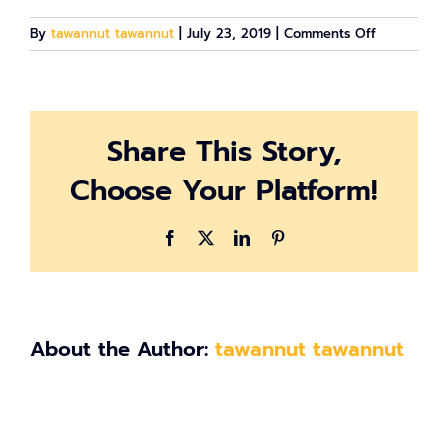
on
By
tawannut tawannut
|
July 23, 2019
|
Comments Off
ACCESSTRA
CU
SMART
ENTREPREN
Share This Story,
Choose Your Platform!
Facebook
X
LinkedIn
Pinterest
About the Author:
tawannut tawannut