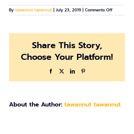
on
By
tawannut tawannut
|
July 23, 2019
|
Comments Off
ACCESSTRA
CU
SMART
ENTREPREN
Share This Story,
Choose Your Platform!
Facebook
X
LinkedIn
Pinterest
About the Author:
tawannut tawannut