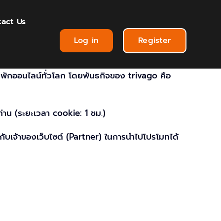
act Us
Log in
Register
ี่พักออนไลน์ทั่วโลก โดยพันธกิจของ trivago คือ
งท่าน (ระยะเวลา cookie: 1 ชม.)
กับเจ้าของเว็บไซต์ (Partner) ในการนำไปโปรโมทได้