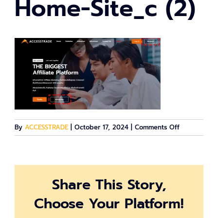
Home-Site_c (2)
on
By
ACCESSTRADE
|
October 17, 2024
|
Comments Off
Home-
Site_c
(2)
Share This Story,
Choose Your Platform!