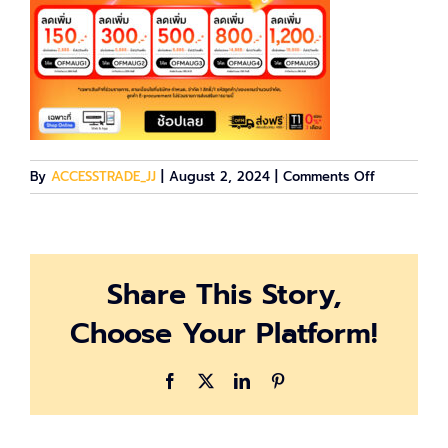
on
By
ACCESSTRADE_JJ
|
August 2, 2024
|
Comments Off
Affiliates_
(21)
Share This Story,
Choose Your Platform!
Facebook
X
LinkedIn
Pinterest