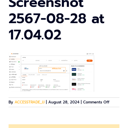
Screenshot
2567-08-28 at
17.04.02
on
By
ACCESSTRADE_JJ
|
August 28, 2024
|
Comments Off
Screensho
2567-
08-
28