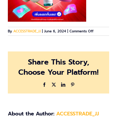
on
By
ACCESSTRADE_JJ
|
June 6, 2024
|
Comments Off
Teasing_TH
Share This Story,
Choose Your Platform!
Facebook
X
LinkedIn
Pinterest
About the Author:
ACCESSTRADE_JJ