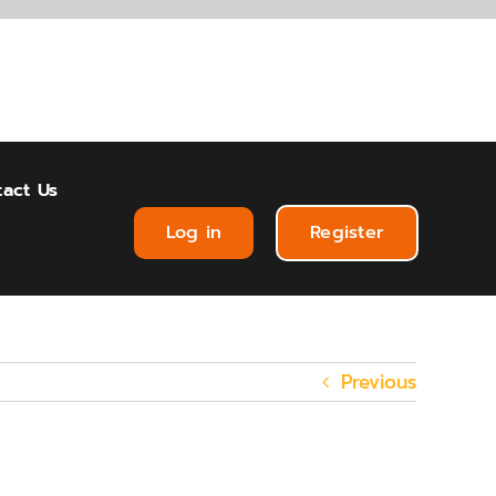
act Us
Log in
Register
Previous