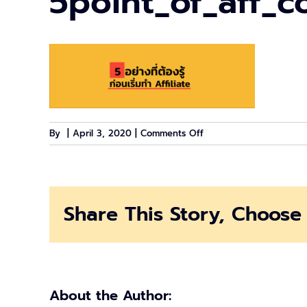
5point_of_aff_c
on
By
|
April 3, 2020
|
Comments Off
5point_of_aff_cover
Share This Story, Choose 
About the Author: