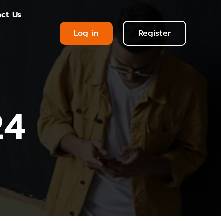
ct Us
Log in
Register
24