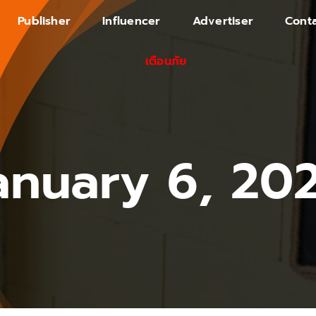
Publisher
Influencer
Advertiser
Conta
เตือนภัย
anuary 6, 20