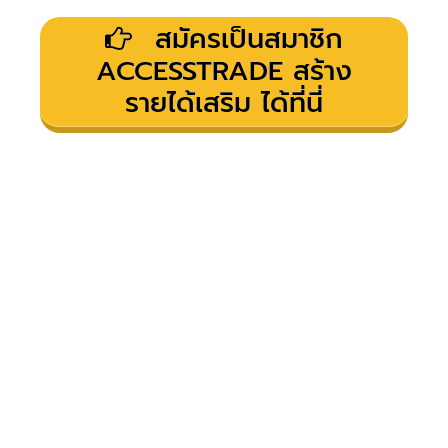
สมัครเป็นสมาชิก
ACCESSTRADE สร้าง
รายได้เสริม ได้ที่นี่