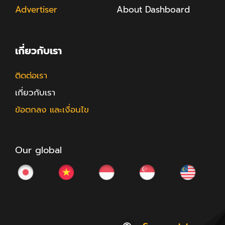
Advertiser
About Dashboard
เกี่ยวกับเรา
ติดต่อเรา
เกี่ยวกับเรา
ข้อตกลง และเงื่อนไข
Our global