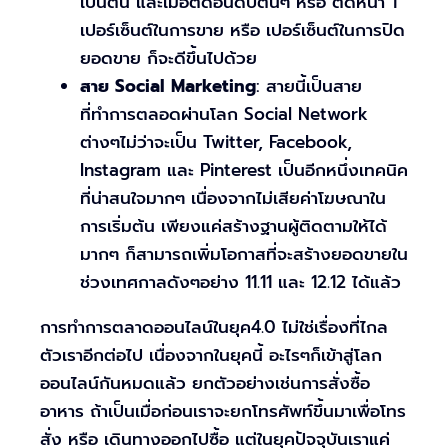
เป็นต้น และเมื่อติดอันดับต้นๆ หรือ ติดหน้า 1
เปอร์เซ็นต์ในการขาย หรือ เปอร์เซ็นต์ในการปิด
ยอดขาย ก็จะดีขึ้นไปด้วย
สาย Social Marketing
: สายนี้เป็นสาย
ที่ทำการตลอดผ่านโลก Social Network
ต่างๆไม่ว่าจะเป็น Twitter, Facebook,
Instagram และ Pinterest เป็นอีกหนึ่งเทคนิค
ที่น่าสนใจมากๆ เนื่องจากไม่เสียค่าโฆษณาใน
การเริ่มต้น เพียงแค่สร้างฐานผู้ติดตามให้ได้
มากๆ ก็สามารถเพิ่มโอกาสที่จะสร้างยอดขายใน
ช่วงเทศกาลดังๆอย่าง 11.11 และ 12.12 ได้แล้ว
การทำการตลาดออนไลน์ในยุค4.0 ไม่ใช่เรื่องที่ไกล
ตัวเราอีกต่อไป เนื่องจากในยุคนี้ อะไรๆก็เข้าสู่โลก
ออนไลน์กันหมดแล้ว ยกตัวอย่างเช่นการสั่งซื้อ
อาหาร ถ้าเป็นเมื่อก่อนเราจะยกโทรศัพท์ขึ้นมาเพื่อโทร
สั่ง หรือ เดินทางออกไปซื้อ แต่ในยุคปัจจุบันเราแค่