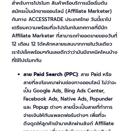
สำหรับการโปรโมท สินค้าหรือบริการเมื่อเริ่มต้น
สมัครเป็นนักขายออนไลน์ (Affiliate Marketer)
กับทาง ACCESSTRADE ประเทศไทย วันนี้เราไป
เตรียมความพร้อมที่จะโปรโมทในเทศกาลที่มีนัก
Affiliate Marketer ที่สามารถทำยอดขายของวันที่
12 เดือน 12 ได้หลักหลายแสนบาทภายในวันเดียว
เราไปเช็คพร้อมๆกันเลยดีกว่าว่ามันมีเทคนิคไหนบ้าง
ที่ใช้โปรโมทกัน
สาย Paid Search (PPC)
: สาย Paid หรือ
สายที่ลงโฆษณาผ่านช่องทางออนไลน์ ไม่ว่าจะ
เป็น Google Ads, Bing Ads Center,
Facebook Ads, Native Ads, Popunder
และ Popup ต่างๆ สายนี้จะเป็นสายที่ทำการ
จ่ายเงินให้กับแพลตฟอร์มต่างๆ เพื่อที่จะ
ดึงดูดให้ลูกค้าเข้ามาคลิกผ่านลิงก์ Affiliate