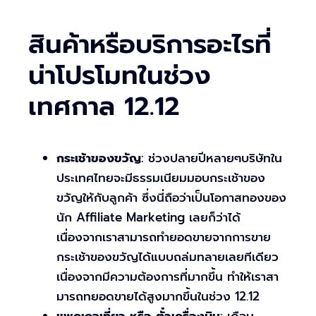
สินค้าหรือบริการอะไรที่
น่าโปรโมทในช่วง
เทศกาล 12.12
กระเช้าของขวัญ
: ช่วงปลายปีหลายๆบริษัทใน
ประเทศไทยจะมีธรรมเนียมมอบกระเช้าของ
ขวัญให้กับลูกค้า ซึ่งนี่ถือว่าเป็นโอกาสทองของ
นัก Affiliate Marketing เลยก็ว่าได้
เนื่องจากเราสามารถทำยอดขายจากการขาย
กระเช้าของขวัญได้แบบถล่มทลายเลยทีเดียว
เนื่องจากมีความต้องการที่มากขึ้น ทำให้เราสา
มารถทยอดขายได้สูงมากขึ้นในช่วง 12.12
แพคเกจเที่ยว หรือ ตั๋วเครื่องบิน
: เดือน