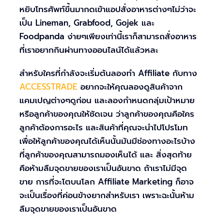
หยิบโทรศัพท์ขึ้นมากดเข้าแอปสั่งอาหารต่างๆไม่ว่าจะ
เป็น Lineman, Grabfood, Gojek และ
Foodpanda ง่ายๆเพียงเท่านี้เราก็สามารถสั่งอาหาร
ที่เราอยากกินผ่านทางออนไลน์ได้แล้วหละ
สำหรับใครที่กำลังจะเริ่มต้นลองทำ Affiliate กับทาง
ACCESSTRADE
อยากจะให้คุณลองดูสินค้าจาก
แคมเปญต่างๆดูก่อน และลองกำหนดกลุ่มเป้าหมาย
หรือลูกค้าของคุณให้ชัดเจน ว่าลูกค้าของคุณคือใคร
ลูกค้าต้องการอะไร และสินค้าที่คุณจะนำไปโปรโมท
เพื่อให้ลูกค้าของคุณได้เห็นนั้นมันมีช่องทางอะไรบ้าง
ที่ลูกค้าของคุณสามารถมองเห็นได้ และ สิ่งสุดท้าย
คือห้ามลืมจุดขายของเราเป็นอันขาด ถ้าเราไม่มีจุด
ขาย การที่จะโตบนโลก Affiliate Marketing ก็อาจ
จะเป็นเรื่องที่ค่อนข้างยากสำหรับเรา เพราะฉะนั้นห้าม
ลืมจุดขายของเราเป็นอันขาด