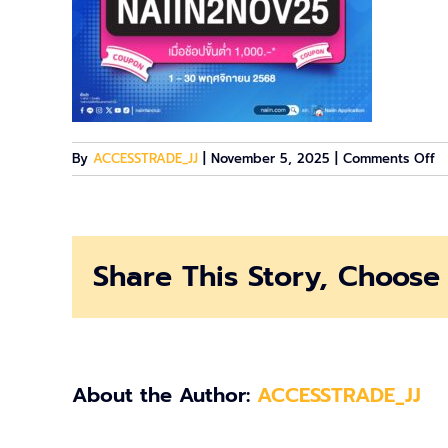
o
By
ACCESSTRADE_JJ
|
November 5, 2025
|
Comments Off
A
1
Share This Story, Choose 
About the Author:
ACCESSTRADE_JJ