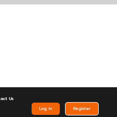
act Us
Log in
Register