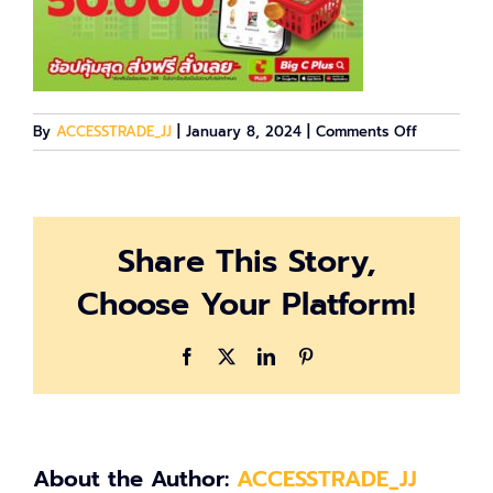
on
By
ACCESSTRADE_JJ
|
January 8, 2024
|
Comments Off
optim_000
Share This Story,
Choose Your Platform!
Facebook
X
LinkedIn
Pinterest
About the Author:
ACCESSTRADE_JJ