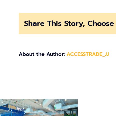
co
1
Share This Story, Choose 
About the Author:
ACCESSTRADE_JJ