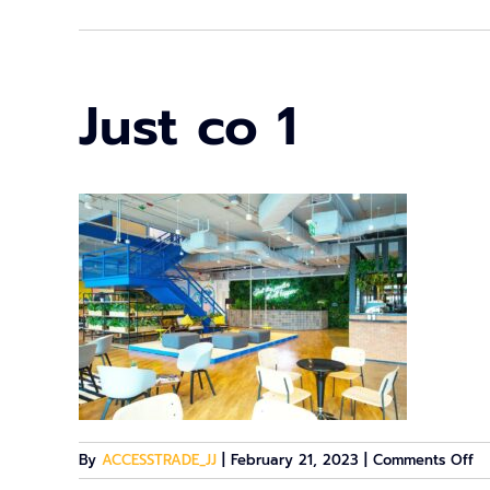
Just co 1
on
By
ACCESSTRADE_JJ
|
February 21, 2023
|
Comments Off
Ju