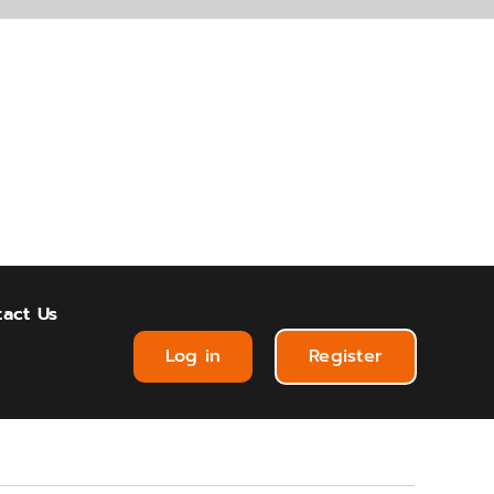
act Us
Log in
Register