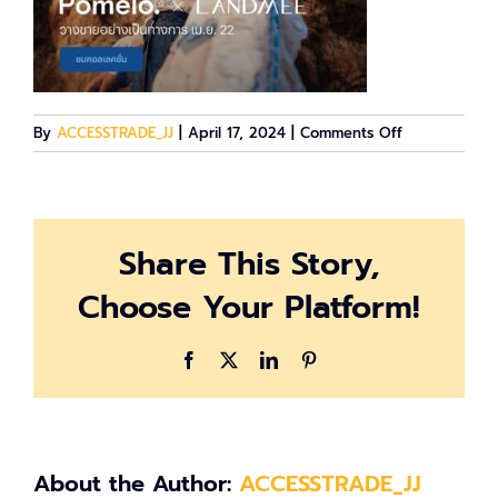
on
By
ACCESSTRADE_JJ
|
April 17, 2024
|
Comments Off
image-
632496
Share This Story,
Choose Your Platform!
Facebook
X
LinkedIn
Pinterest
About the Author:
ACCESSTRADE_JJ