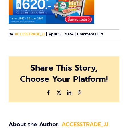
on
By
ACCESSTRADE_JJ
|
April 17, 2024
|
Comments Off
image-
631671
Share This Story,
Choose Your Platform!
Facebook
X
LinkedIn
Pinterest
About the Author:
ACCESSTRADE_JJ