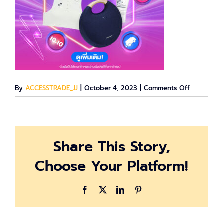
on
By
ACCESSTRADE_JJ
|
October 4, 2023
|
Comments Off
10.10_Onsi
KV-
Generic
Share This Story,
Choose Your Platform!
Facebook
X
LinkedIn
Pinterest