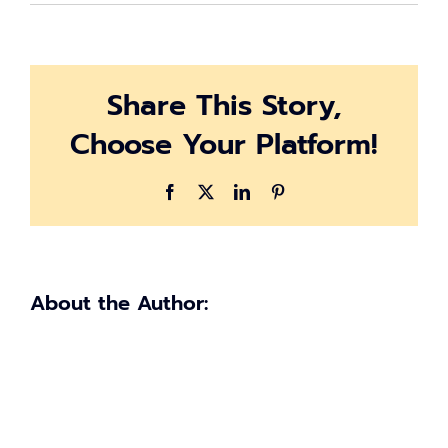
licese-
car-
th
Share This Story,
Choose Your Platform!
Facebook
X
LinkedIn
Pinterest
About the Author: