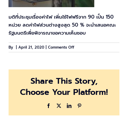
มติที่ประชุมเรื่องค่าไฟ เพิ่มใช้ไฟฟรีจาก 90 เป็น 150
หน่วย ลดค่าไฟส่วนต่างสูงสุด 50 % จะนำเสนอคณะ
รัฐมนตรีเพื่อพิจารณาขอความเห็นชอบ
on
By
|
April 21, 2020
|
Comments Off
ใช้
ไฟ
ฟรี
จาก
Share This Story,
90
หน่วย
Choose Your Platform!
เป็น
150
หน่วย
Facebook
X
LinkedIn
Pinterest
ลด
ค่า
ไฟ